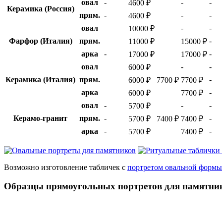
овал
-
-
-
4600 ₽
Керамика (Россия)
прям.
-
-
-
4600 ₽
овал
-
-
10000 ₽
Фарфор (Италия)
прям.
-
11000 ₽
15000 ₽
арка
-
-
17000 ₽
17000 ₽
овал
-
-
6000 ₽
Керамика (Италия)
прям.
-
6000 ₽
7700 ₽
7700 ₽
арка
-
6000 ₽
7700 ₽
овал
-
-
-
5700 ₽
Керамо-гранит
прям.
-
-
5700 ₽
7400 ₽
7400 ₽
арка
-
-
5700 ₽
7400 ₽
Возможно изготовление табличек с
портретом овальной формы
Образцы прямоугольных портретов для памятни