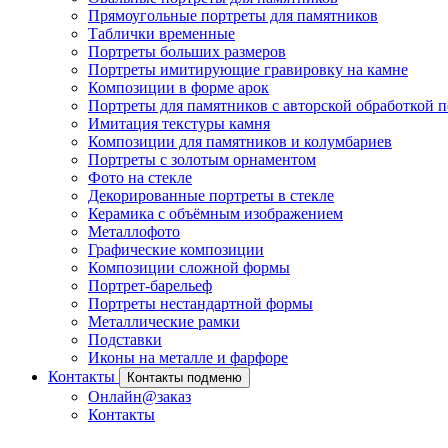
Прямоугольные портреты для памятников
Таблички временные
Портреты больших размеров
Портреты имитирующие гравировку на камне
Композиции в форме арок
Портреты для памятников с авторской обработкой п
Имитация текстуры камня
Композиции для памятников и колумбариев
Портреты с золотым орнаментом
Фото на стекле
Декорированные портреты в стекле
Керамика с объёмным изображением
Металлофото
Графические композиции
Композиции сложной формы
Портрет-барельеф
Портреты нестандартной формы
Металлические рамки
Подставки
Иконы на металле и фарфоре
Контакты
Контакты подменю
Онлайн@заказ
Контакты