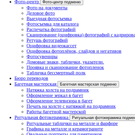
Фото-центр
Фото-центр подменю
Фото на документы
Деловое фото
Выездная фотосъемка
Фотосъемка для каталога
Распечатка фотографий
Сканирование (оцифровка) фотографий с кадриров
Ретушь фотографий
Оцифровка видеокассет
Оцифровка фотоплёнок, слайдов и негативов
Фотосувениры
Домовые знаки, таблички, указатели.
Проявка и сканирование фотопленок
Табличка бессмертный полк
Бюро переводов
Багетная мастерская
Багетная мастерская подменю
Натяжка холста на подрамник
Оформление зеркал в багет
Оформление телевизора в багет
Печать на холсте с натяжкой на подрамник
Работы багетной мастерской
Ритуальная фотокерамика
Ритуальная фотокерамика подме
Ритуальные таблички на металле и фарфоре
Графика на металле и керамограните
Овальные портреты для памятников