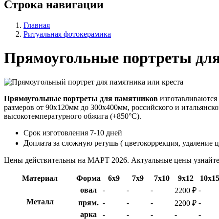
Строка навигации
Главная
Ритуальная фотокерамика
Прямоугольные портреты для
Прямоугольные портреты для памятников
изготавливаются 
размеров от 90х120мм до 300х400мм, российского и итальянск
высокотемпературного обжига (+850°С).
Срок изготовления 7-10 дней
Доплата за сложную ретушь ( цветокоррекция, удаление ц
Цены действительны на МАРТ 2026. Актуальные цены узнайте
Материал
Форма
6х9
7х9
7х10
9х12
10х1
овал
-
-
-
-
2200 ₽
Металл
прям.
-
-
-
-
2200 ₽
арка
-
-
-
-
-