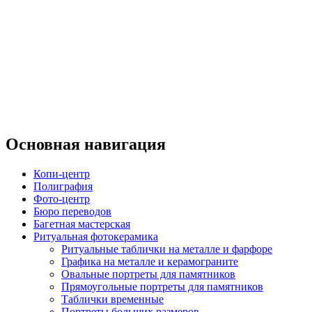
Основная навигация
Копи-центр
Полиграфия
Фото-центр
Бюро переводов
Багетная мастерская
Ритуальная фотокерамика
Ритуальные таблички на металле и фарфоре
Графика на металле и керамограните
Овальные портреты для памятников
Прямоугольные портреты для памятников
Таблички временные
Портреты больших размеров