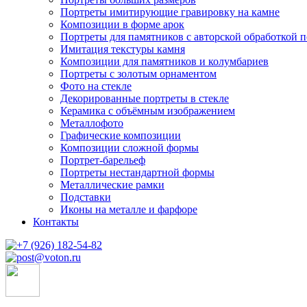
Портреты имитирующие гравировку на камне
Композиции в форме арок
Портреты для памятников с авторской обработкой п
Имитация текстуры камня
Композиции для памятников и колумбариев
Портреты с золотым орнаментом
Фото на стекле
Декорированные портреты в стекле
Керамика с объёмным изображением
Металлофото
Графические композиции
Композиции сложной формы
Портрет-барельеф
Портреты нестандартной формы
Металлические рамки
Подставки
Иконы на металле и фарфоре
Контакты