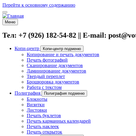
Перейти к основному содержанию
Меню
Тел: +7 (926) 182-54-82 || E-mail: post@v
Копи-центр
Копи-центр подменю
Копирование и печать документов
Печать фотографий
Сканирование документов
Ламинирование документов
Твердый переплет
Брошюровка документов
Работа с текстом
Полиграфия
Полиграфия подменю
Блокноты
Визитки
Листовки
Печать буклетов
Печать карманных календарей
Печать наклеек
Печать открыток