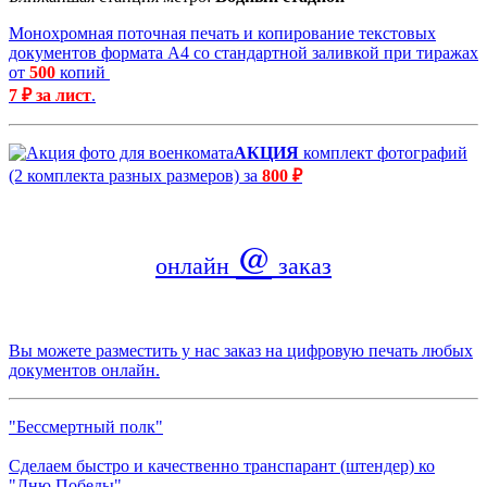
Монохромная поточная печать и копирование текстовых
документов формата А4 со стандартной заливкой при тиражах
от
500
копий
7 ₽ за лист
.
АКЦИЯ
комплект фотографий
(2 комплекта разных размеров) за
800 ₽
@
онлайн
заказ
Вы можете разместить у нас заказ на цифровую печать любых
документов онлайн.
"Бессмертный полк"
Сделаем быстро и качественно транспарант (штендер) ко
"Дню Победы".