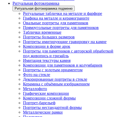
Ритуальная фотокерамика
Ритуальная фотокерамика подменю
Ритуальные таблички на металле и фарфоре
Графика на металле и керамограните
Овальные портреты для памятников
Прямоугольные портреты для памятников
Таблички временные
Портреты больших размеров
Портреты имитирующие гравировку на камне
Композиции в форме арок
Портреты для памятников с авторской обработкой
под живопись и гризайль
Имитация текстуры камня
Композиции для памятников и колумбариев
Портреты с золотым орнаментом
Фото на стекле
Декорированные портреты в стекле
Керамика с объёмным изображением
Металлофото
Графические композиции
Композиции сложной формы
Портрет-барельеф
Портреты нестандартной формы
Металлические рамки
Подставки