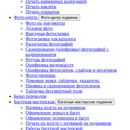
Печать карманных календарей
Печать наклеек
Печать открыток
Фото-центр
Фото-центр подменю
Фото на документы
Деловое фото
Выездная фотосъемка
Фотосъемка для каталога
Распечатка фотографий
Сканирование (оцифровка) фотографий с
кадрированием
Ретушь фотографий
Оцифровка видеокассет
Оцифровка фотоплёнок, слайдов и негативов
Фотосувениры
Домовые знаки, таблички, указатели.
Проявка и сканирование фотопленок
Табличка бессмертный полк
Бюро переводов
Багетная мастерская
Багетная мастерская подменю
Натяжка холста на подрамник
Оформление зеркал в багет
Оформление телевизора в багет
Печать на холсте с натяжкой на подрамник
Работы багетной мастерской