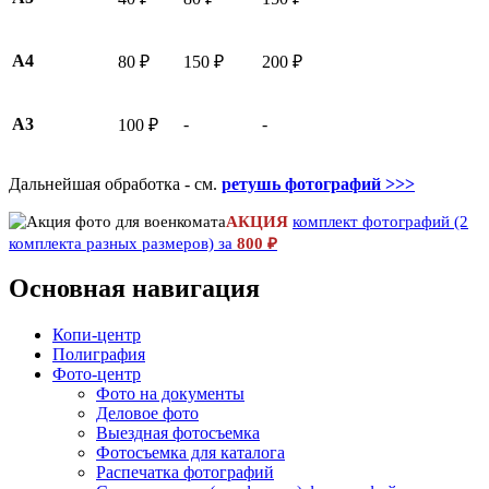
A4
80 ₽
150 ₽
200 ₽
A3
-
-
100 ₽
Дальнейшая обработка - см.
ретушь фотографий >>>
АКЦИЯ
комплект фотографий (2
комплекта разных размеров) за
800 ₽
Основная навигация
Копи-центр
Полиграфия
Фото-центр
Фото на документы
Деловое фото
Выездная фотосъемка
Фотосъемка для каталога
Распечатка фотографий