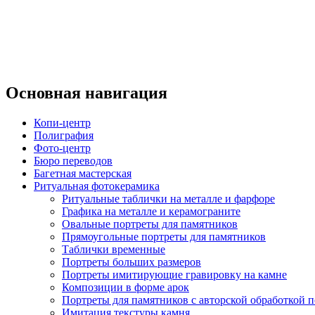
Основная навигация
Копи-центр
Полиграфия
Фото-центр
Бюро переводов
Багетная мастерская
Ритуальная фотокерамика
Ритуальные таблички на металле и фарфоре
Графика на металле и керамограните
Овальные портреты для памятников
Прямоугольные портреты для памятников
Таблички временные
Портреты больших размеров
Портреты имитирующие гравировку на камне
Композиции в форме арок
Портреты для памятников с авторской обработкой п
Имитация текстуры камня