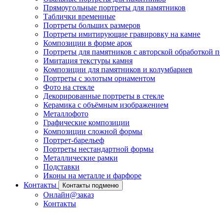
Прямоугольные портреты для памятников
Таблички временные
Портреты больших размеров
Портреты имитирующие гравировку на камне
Композиции в форме арок
Портреты для памятников с авторской обработкой п
Имитация текстуры камня
Композиции для памятников и колумбариев
Портреты с золотым орнаментом
Фото на стекле
Декорированные портреты в стекле
Керамика с объёмным изображением
Металлофото
Графические композиции
Композиции сложной формы
Портрет-барельеф
Портреты нестандартной формы
Металлические рамки
Подставки
Иконы на металле и фарфоре
Контакты
Контакты подменю
Онлайн@заказ
Контакты