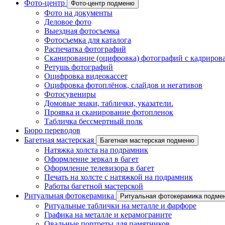
Фото-центр
Фото-центр подменю
Фото на документы
Деловое фото
Выездная фотосъемка
Фотосъемка для каталога
Распечатка фотографий
Сканирование (оцифровка) фотографий с кадриров
Ретушь фотографий
Оцифровка видеокассет
Оцифровка фотоплёнок, слайдов и негативов
Фотосувениры
Домовые знаки, таблички, указатели.
Проявка и сканирование фотопленок
Табличка бессмертный полк
Бюро переводов
Багетная мастерская
Багетная мастерская подменю
Натяжка холста на подрамник
Оформление зеркал в багет
Оформление телевизора в багет
Печать на холсте с натяжкой на подрамник
Работы багетной мастерской
Ритуальная фотокерамика
Ритуальная фотокерамика подме
Ритуальные таблички на металле и фарфоре
Графика на металле и керамограните
Овальные портреты для памятников