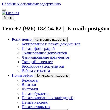
Перейти к основному содержанию
Меню
Тел: +7 (926) 182-54-82 || E-mail: post@v
Копи-центр
Копи-центр подменю
Копирование и печать документов
Печать фотографий
Сканирование документов
Ламинирование документов
Твердый переплет
Брошюровка документов
Работа с текстом
Полиграфия
Полиграфия подменю
Блокноты
Визитки
Листовки
Печать буклетов
Печать карманных календарей
Печать наклеек
Печать открыток