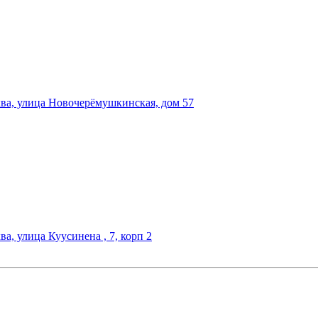
а, улица Новочерёмушкинская, дом 57
а, улица Куусинена , 7, корп 2