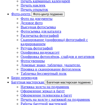
Печать карманных календарей
Печать наклеек
Печать открыток
Фото-центр
Фото-центр подменю
Фото на документы
Деловое фото
Выездная фотосъемка
Фотосъемка для каталога
Распечатка фотографий
Сканирование (оцифровка) фотографий с
кадрированием
Ретушь фотографий
Оцифровка видеокассет
Оцифровка фотоплёнок, слайдов и негативов
Фотосувениры
Домовые знаки, таблички, указатели.
Проявка и сканирование фотопленок
Табличка бессмертный полк
Бюро переводов
Багетная мастерская
Багетная мастерская подменю
Натяжка холста на подрамник
Оформление зеркал в багет
Оформление телевизора в багет
Печать на холсте с натяжкой на подрамник
Работы багетной мастерской