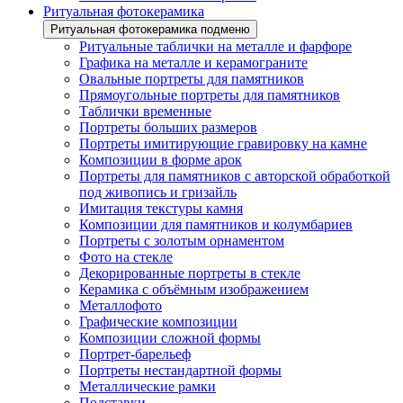
Ритуальная фотокерамика
Ритуальная фотокерамика подменю
Ритуальные таблички на металле и фарфоре
Графика на металле и керамограните
Овальные портреты для памятников
Прямоугольные портреты для памятников
Таблички временные
Портреты больших размеров
Портреты имитирующие гравировку на камне
Композиции в форме арок
Портреты для памятников с авторской обработкой
под живопись и гризайль
Имитация текстуры камня
Композиции для памятников и колумбариев
Портреты с золотым орнаментом
Фото на стекле
Декорированные портреты в стекле
Керамика с объёмным изображением
Металлофото
Графические композиции
Композиции сложной формы
Портрет-барельеф
Портреты нестандартной формы
Металлические рамки
Подставки