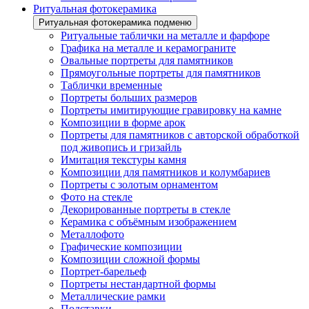
Ритуальная фотокерамика
Ритуальная фотокерамика подменю
Ритуальные таблички на металле и фарфоре
Графика на металле и керамограните
Овальные портреты для памятников
Прямоугольные портреты для памятников
Таблички временные
Портреты больших размеров
Портреты имитирующие гравировку на камне
Композиции в форме арок
Портреты для памятников с авторской обработкой
под живопись и гризайль
Имитация текстуры камня
Композиции для памятников и колумбариев
Портреты с золотым орнаментом
Фото на стекле
Декорированные портреты в стекле
Керамика с объёмным изображением
Металлофото
Графические композиции
Композиции сложной формы
Портрет-барельеф
Портреты нестандартной формы
Металлические рамки
Подставки