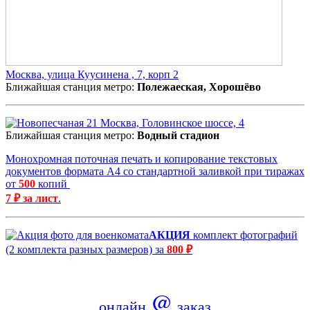
Москва, улица Куусинена , 7, корп 2
Ближайшая станция метро:
Полежаеская, Хорошёво
Москва, Головинское шоссе, 4
Ближайшая станция метро:
Водный стадион
Монохромная поточная печать и копирование текстовых
документов формата А4 со стандартной заливкой при тиражах
от
500
копий
7 ₽ за лист
.
АКЦИЯ
комплект фотографий
(2 комплекта разных размеров) за
800 ₽
@
онлайн
заказ