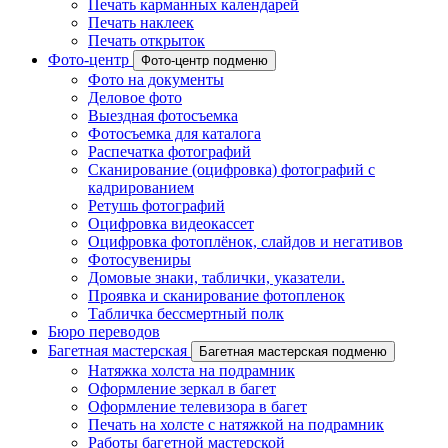
Печать карманных календарей
Печать наклеек
Печать открыток
Фото-центр
Фото-центр подменю
Фото на документы
Деловое фото
Выездная фотосъемка
Фотосъемка для каталога
Распечатка фотографий
Сканирование (оцифровка) фотографий с
кадрированием
Ретушь фотографий
Оцифровка видеокассет
Оцифровка фотоплёнок, слайдов и негативов
Фотосувениры
Домовые знаки, таблички, указатели.
Проявка и сканирование фотопленок
Табличка бессмертный полк
Бюро переводов
Багетная мастерская
Багетная мастерская подменю
Натяжка холста на подрамник
Оформление зеркал в багет
Оформление телевизора в багет
Печать на холсте с натяжкой на подрамник
Работы багетной мастерской