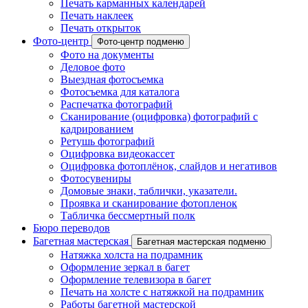
Печать карманных календарей
Печать наклеек
Печать открыток
Фото-центр
Фото-центр подменю
Фото на документы
Деловое фото
Выездная фотосъемка
Фотосъемка для каталога
Распечатка фотографий
Сканирование (оцифровка) фотографий с
кадрированием
Ретушь фотографий
Оцифровка видеокассет
Оцифровка фотоплёнок, слайдов и негативов
Фотосувениры
Домовые знаки, таблички, указатели.
Проявка и сканирование фотопленок
Табличка бессмертный полк
Бюро переводов
Багетная мастерская
Багетная мастерская подменю
Натяжка холста на подрамник
Оформление зеркал в багет
Оформление телевизора в багет
Печать на холсте с натяжкой на подрамник
Работы багетной мастерской