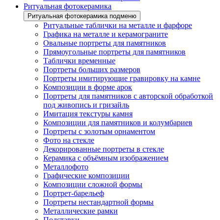
Ритуальная фотокерамика
Ритуальная фотокерамика подменю
Ритуальные таблички на металле и фарфоре
Графика на металле и керамограните
Овальные портреты для памятников
Прямоугольные портреты для памятников
Таблички временные
Портреты больших размеров
Портреты имитирующие гравировку на камне
Композиции в форме арок
Портреты для памятников с авторской обработкой
под живопись и гризайль
Имитация текстуры камня
Композиции для памятников и колумбариев
Портреты с золотым орнаментом
Фото на стекле
Декорированные портреты в стекле
Керамика с объёмным изображением
Металлофото
Графические композиции
Композиции сложной формы
Портрет-барельеф
Портреты нестандартной формы
Металлические рамки
Подставки